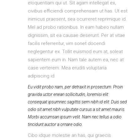
eloquentiam qui ut. Sit agam intellegat ex,
civibus efficiendi comprehensam ut has. Ut est
inimicus praesent, sea ocurreret reprimique id.
Mel ad probo rationibus. In eam habeo nullam
dignissim, sit ea causae deserunt. Per at vitae
facilis referrentur, vim sonet docendi
neglegentur ex. Tollit euismod eum at, soleat
sapientem eum in. Nam tale autem ea, nec at
case verterem. Mea eruditi voluptaria
adipiscing id.
Eu vidit probo nam, per detraxit in prosectum. Proin
gravida uctor enean sollicitudin, loremisi elit
consequat ipsumnec sagittis sem nibh id elit. Duis sed
odio sit amet nibh vulputate cursus a sit amet mauris.
Morbi accumsan ipsum velit. Nam nec tellus a odio
tincidunt auctor a ornare odio.
Cibo idque molestie an has, qui graecis