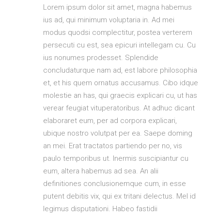
Lorem ipsum dolor sit amet, magna habemus
ius ad, qui minimum voluptaria in. Ad mei
modus quodsi complectitur, postea verterem
persecuti cu est, sea epicuri intellegam cu. Cu
ius nonumes prodesset. Splendide
concludaturque nam ad, est labore philosophia
et, et his quem ornatus accusamus. Cibo idque
molestie an has, qui graecis explicari cu, ut has
verear feugiat vituperatoribus. At adhuc dicant
elaboraret eum, per ad corpora explicari,
ubique nostro volutpat per ea. Saepe doming
an mei. Erat tractatos partiendo per no, vis
paulo temporibus ut. Inermis suscipiantur cu
eum, altera habemus ad sea. An alii
definitiones conclusionemque cum, in esse
putent debitis vix, qui ex tritani delectus. Mel id
legimus disputationi. Habeo fastidii